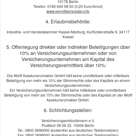
10178 Berlin
Telefon: 0180 600 58 50 (0,20 Euro/Anruf)
www.vermittlerregister.info
4. Erlaubnisbehörde:
Industrie- und Handelskammer Kassel-Marburg, Kurfürstenstraße 9, 34117
Der Weg zur Arbeit, die Reise in den Familienurlaub oder die
Kassel
Spritztour am Wochenende: Ein Auto garantiert Ihre Mobilität.
5. Offenlegung direkter oder indirekter Beteiligungen über
Um diese Mobilität sicher genießen zu können, brauchen Sie
10% an Versicherungsunternehmen oder von
eine starke Kfz-Versicherung: Umfassend. Zuverlässig. Günstig.
Versicherungsunternehmen am Kapital des
Unser Angebot wird Sie überzeugen. Berechnen Sie jetzt Ihren
Versicherungsvermittlers über 10%:
Beitrag. Oder rufen Sie uns an und wir beraten Sie persönlich
Die Wolff Assekuranzmakler GmbH hält keine unmittelbare oder mittelbare
und individuell. Wir freuen uns auf Sie.
Beteiligung von mehr als 10% der Stimmrechte oder des Kapitals an einem
Versicherungsunternehmen.
Wie erhalte ich eine Versicherungsbestätigung (EVB)?
Ein Versicherungsunternehmen hält keine mittelbare oder unmittelbare
Beteiligung von mehr als 10% der Stimmrechte oder des Kapitals an der Wolff
Wann kann ich die Versicherung wechseln?
Assekuranzmakler GmbH.
Wozu benötige ich eine Kfz-Haft­pflicht- und
6. Schlichtungsstellen:
Kaskoversicherung?
Versicherungsombudsmann e.V.
Ein Autounfall, was tun?
Postfach 08 06 32, 10006 Berlin
Tel.: 0800 3696000 (kostenfrei aus deutschen Telefonnetzen)
Fax: 0800 3699000 (kostenfrei aus deutschen Telefonnetzen)