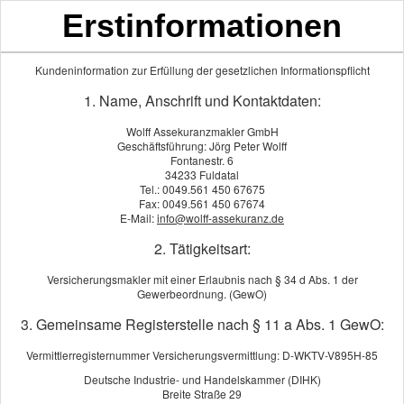
Erstinformationen
Kundeninformation zur Erfüllung der gesetzlichen Informationspflicht
1. Name, Anschrift und Kontaktdaten:
Wolff Assekuranzmakler GmbH
Geschäftsführung: Jörg Peter Wolff
Fontanestr. 6
34233 Fuldatal
Tel.: 0049.561 450 67675
Fax: 0049.561 450 67674
Auto­ver­si­che­rung
E-Mail:
info@wolff-assekuranz.de
2. Tätigkeitsart:
Versicherungsmakler mit einer Erlaubnis nach § 34 d Abs. 1 der
Gewerbeordnung. (GewO)
3. Gemeinsame Registerstelle nach § 11 a Abs. 1 GewO:
Vermittlerregisternummer Versicherungsvermittlung: D-WKTV-V895H-85
Deutsche Industrie- und Handelskammer (DIHK)
Breite Straße 29