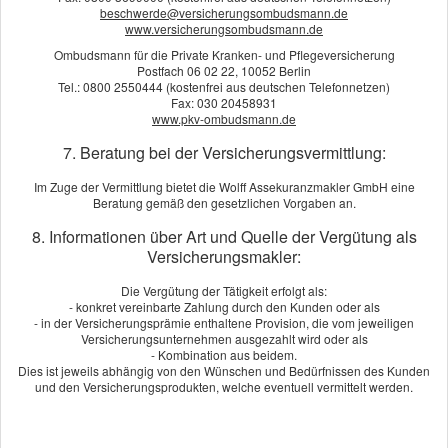
beschwerde@versicherungsombudsmann.de
Beitrag berechnen!
www.versicherungsombudsmann.de
Berechnen Sie in wenigen Schritten Ihren individuellen Tarif
Ombudsmann für die Private Kranken- und Pflegeversicherung
Postfach 06 02 22, 10052 Berlin
Tel.: 0800 2550444 (kostenfrei aus deutschen Telefonnetzen)
Jetzt VHV-Beitrag berechnen!
Fax: 030 20458931
www.pkv-ombudsmann.de
7. Beratung bei der Versicherungsvermittlung:
Angebot und Vergleich zur KFZ-Versicherung
Im Zuge der Vermittlung bietet die Wolff Assekuranzmakler GmbH eine
Beratung gemäß den gesetzlichen Vorgaben an.
anfordern!
8. Informationen über Art und Quelle der Vergütung als
Wir erstellen Ihnen gerne ein Vergleichsangebot.
Versicherungsmakler:
An­ge­bot an­for­dern
Die Vergütung der Tätigkeit erfolgt als:
- konkret vereinbarte Zahlung durch den Kunden oder als
- in der Versicherungsprämie enthaltene Provision, die vom jeweiligen
Versicherungsunternehmen ausgezahlt wird oder als
Bewertungen
- Kombination aus beidem.
Dies ist jeweils abhängig von den Wünschen und Bedürfnissen des Kunden
und den Versicherungsprodukten, welche eventuell vermittelt werden.
Kundenbewertung