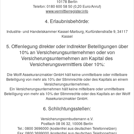
10178 Berlin
Telefon: 0180 600 58 50 (0,20 Euro/Anruf)
www.vermittlerregister.info
4. Erlaubnisbehörde:
Industrie- und Handelskammer Kassel-Marburg, Kurfürstenstraße 9, 34117
Trotz aller Vorsicht: Wenn Ihre Firma unbeabsichtigt die Umwelt
Kassel
schädigt, tragen Sie die Verantwortung für sofortige Abhilfe. So
5. Offenlegung direkter oder indirekter Beteiligungen über
sieht es der Gesetzgeber. Denn das Umwelthaftungsgesetz
10% an Versicherungsunternehmen oder von
sieht eine generelle verschuldensunabhängige Haftung für
Versicherungsunternehmen am Kapital des
Gewerbetreibende vor. Die Schadenbeseitigungskosten können
Versicherungsvermittlers über 10%:
Ihre wirtschaftliche Existenz bedrohen. Die Umweltschaden-
Die Wolff Assekuranzmakler GmbH hält keine unmittelbare oder mittelbare
Haft­pflicht bietet Ihnen umfassenden Schutz vor finanziellen
Beteiligung von mehr als 10% der Stimmrechte oder des Kapitals an einem
Risiken.
Versicherungsunternehmen.
Ein Versicherungsunternehmen hält keine mittelbare oder unmittelbare
Sie leistet für Haft­pflichtansprüche aufgrund von Per­sonen-,
Beteiligung von mehr als 10% der Stimmrechte oder des Kapitals an der Wolff
Assekuranzmakler GmbH.
Sach- und Vermögensschäden, die durch Umwelteinwirkungen
auf die Umweltmedien Boden, Wasser und Luft entstehen.
6. Schlichtungsstellen:
Überlassen Sie Ihre betriebliche Existenz nicht glücklichen
Versicherungsombudsmann e.V.
Postfach 08 06 32, 10006 Berlin
Umständen. Lassen Sie sich jetzt unverbindlich beraten.
Tel.: 0800 3696000 (kostenfrei aus deutschen Telefonnetzen)
Fax: 0800 3699000 (kostenfrei aus deutschen Telefonnetzen)