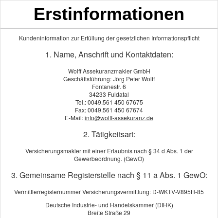
Erstinformationen
Kundeninformation zur Erfüllung der gesetzlichen Informationspflicht
1. Name, Anschrift und Kontaktdaten:
Wolff Assekuranzmakler GmbH
Geschäftsführung: Jörg Peter Wolff
Fontanestr. 6
34233 Fuldatal
Tel.: 0049.561 450 67675
Fax: 0049.561 450 67674
Umweltschaden-Haft­pflicht
E-Mail:
info@wolff-assekuranz.de
2. Tätigkeitsart:
Versicherungsmakler mit einer Erlaubnis nach § 34 d Abs. 1 der
Gewerbeordnung. (GewO)
3. Gemeinsame Registerstelle nach § 11 a Abs. 1 GewO:
Vermittlerregisternummer Versicherungsvermittlung: D-WKTV-V895H-85
Deutsche Industrie- und Handelskammer (DIHK)
Breite Straße 29