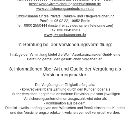
beschwerde@versicherungsombudsmann.de
www.versicherungsombudsmann.de
Angebot und Vergleich zur Umweltschaden-Haft­
Ombudsmann für die Private Kranken- und Pflegeversicherung
pflicht anfordern!
Postfach 06 02 22, 10052 Berlin
Tel.: 0800 2550444 (kostenfrei aus deutschen Telefonnetzen)
Wir erstellen Ihnen gerne ein Vergleichsangebot.
Fax: 030 20458931
www.pkv-ombudsmann.de
An­ge­bot an­for­dern
7. Beratung bei der Versicherungsvermittlung:
Im Zuge der Vermittlung bietet die Wolff Assekuranzmakler GmbH eine
Beratung gemäß den gesetzlichen Vorgaben an.
Bewertungen
8. Informationen über Art und Quelle der Vergütung als
Versicherungsmakler:
Kundenbewertung
Die Vergütung der Tätigkeit erfolgt als:
- konkret vereinbarte Zahlung durch den Kunden oder als
- in der Versicherungsprämie enthaltene Provision, die vom jeweiligen
5
von
5
Sternen
Versicherungsunternehmen ausgezahlt wird oder als
- Kombination aus beidem.
4
Bewertungen seit 2017
Dies ist jeweils abhängig von den Wünschen und Bedürfnissen des Kunden
und den Versicherungsprodukten, welche eventuell vermittelt werden.
KUNDENSTIMMEN: