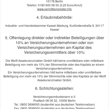
10178 Berlin
Telefon: 0180 600 58 50 (0,20 Euro/Anruf)
www.vermittlerregister.info
4. Erlaubnisbehörde:
Industrie- und Handelskammer Kassel-Marburg, Kurfürstenstraße 9, 34117
Ob bei der Gartenarbeit, beim Sport oder im Urlaub: Ein
Kassel
unbedachter Schritt und das Schicksal schlägt zu. Glück hat,
5. Offenlegung direkter oder indirekter Beteiligungen über
wer noch einmal mit einem blauen Auge davon kommt. Doch oft
10% an Versicherungsunternehmen oder von
wird aus einem kleinen Fehltritt ein gefährlicher Unfall –
Versicherungsunternehmen am Kapital des
statistisch gesehen alle vier Sekunden. Und die meisten davon
Versicherungsvermittlers über 10%:
passieren in der Freizeit. Die gesetzliche Unfall­ver­si­che­rung hilft
da nicht, denn sie zahlt nur bei Unfällen am Arbeitsplatz, im
Die Wolff Assekuranzmakler GmbH hält keine unmittelbare oder mittelbare
Beteiligung von mehr als 10% der Stimmrechte oder des Kapitals an einem
Kindergarten oder in der Schule sowie auf den Wegen dorthin
Versicherungsunternehmen.
und wieder zurück nach Hause.
Ein Versicherungsunternehmen hält keine mittelbare oder unmittelbare
Beteiligung von mehr als 10% der Stimmrechte oder des Kapitals an der Wolff
Schließen Sie diese Sicherheitslücke und schützen Sie sich und
Assekuranzmakler GmbH.
Ihre Familie vor den finanziellen Folgen eines Unfalls. Denn
6. Schlichtungsstellen:
häufig erschweren dadurch entstehende Kosten, z. B. für
Versicherungsombudsmann e.V.
notwendige Umbaumaßnahmen oder Einkommensverluste, die
Postfach 08 06 32, 10006 Berlin
Situation nach einem Unfall zusätzlich. Am besten geht das mit
Tel.: 0800 3696000 (kostenfrei aus deutschen Telefonnetzen)
der Unfall­ver­si­che­rung. Die kostet wenig, leistet dafür aber
Fax: 0800 3699000 (kostenfrei aus deutschen Telefonnetzen)