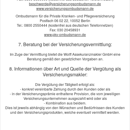
beschwerde@versicherungsombudsmann.de
umso mehr.
www.versicherungsombudsmann.de
Berechnen Sie jetzt Ihren Beitrag. Unser Angebot wird Sie
Ombudsmann für die Private Kranken- und Pflegeversicherung
Postfach 06 02 22, 10052 Berlin
überzeugen. Oder rufen Sie uns an und wir beraten Sie
Tel.: 0800 2550444 (kostenfrei aus deutschen Telefonnetzen)
persönlich und individuell. Wir freuen uns auf Sie.
Fax: 030 20458931
www.pkv-ombudsmann.de
7. Beratung bei der Versicherungsvermittlung:
Beitrag berechnen!
Im Zuge der Vermittlung bietet die Wolff Assekuranzmakler GmbH eine
Beratung gemäß den gesetzlichen Vorgaben an.
Berechnen Sie in wenigen Schritten Ihren individuellen Tarif
8. Informationen über Art und Quelle der Vergütung als
Jetzt VHV-Beitrag berechnen!
Versicherungsmakler:
Die Vergütung der Tätigkeit erfolgt als:
- konkret vereinbarte Zahlung durch den Kunden oder als
- in der Versicherungsprämie enthaltene Provision, die vom jeweiligen
Angebot und Vergleich zur Unfall­ver­si­che­rung
Versicherungsunternehmen ausgezahlt wird oder als
- Kombination aus beidem.
anfordern!
Dies ist jeweils abhängig von den Wünschen und Bedürfnissen des Kunden
Wir erstellen Ihnen gerne ein Vergleichsangebot.
und den Versicherungsprodukten, welche eventuell vermittelt werden.
An­ge­bot an­for­dern