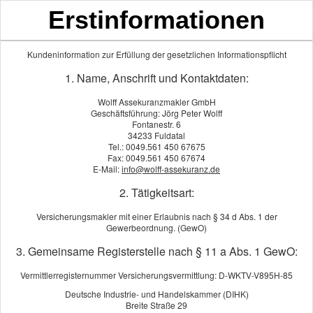
Erstinformationen
Kundeninformation zur Erfüllung der gesetzlichen Informationspflicht
1. Name, Anschrift und Kontaktdaten:
Wolff Assekuranzmakler GmbH
Geschäftsführung: Jörg Peter Wolff
Fontanestr. 6
34233 Fuldatal
Tel.: 0049.561 450 67675
Fax: 0049.561 450 67674
Unfall
E-Mail:
info@wolff-assekuranz.de
2. Tätigkeitsart:
Versicherungsmakler mit einer Erlaubnis nach § 34 d Abs. 1 der
Gewerbeordnung. (GewO)
3. Gemeinsame Registerstelle nach § 11 a Abs. 1 GewO:
Vermittlerregisternummer Versicherungsvermittlung: D-WKTV-V895H-85
Deutsche Industrie- und Handelskammer (DIHK)
Breite Straße 29