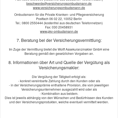
beschwerde@versicherungsombudsmann.de
www.versicherungsombudsmann.de
Ich bin einverstanden
, dass die eingegebenen Daten zur
Ombudsmann für die Private Kranken- und Pflegeversicherung
Postfach 06 02 22, 10052 Berlin
Bearbeitung meines Anliegens verwendet werden (weitere
Tel.: 0800 2550444 (kostenfrei aus deutschen Telefonnetzen)
Informationen und Widerrufshinweise in der
Datenschutzerkläru
Fax: 030 20458931
ng
). *
www.pkv-ombudsmann.de
7. Beratung bei der Versicherungsvermittlung:
Widerruf bestätigen
Im Zuge der Vermittlung bietet die Wolff Assekuranzmakler GmbH eine
Beratung gemäß den gesetzlichen Vorgaben an.
Die Daten werden über eine sichere SSL-Verbindung
8. Informationen über Art und Quelle der Vergütung als
übertragen.
Versicherungsmakler:
* Pflichtfeld
Die Vergütung der Tätigkeit erfolgt als:
- konkret vereinbarte Zahlung durch den Kunden oder als
- in der Versicherungsprämie enthaltene Provision, die vom jeweiligen
Bewertungen
Versicherungsunternehmen ausgezahlt wird oder als
- Kombination aus beidem.
Dies ist jeweils abhängig von den Wünschen und Bedürfnissen des Kunden
und den Versicherungsprodukten, welche eventuell vermittelt werden.
Kundenbewertung