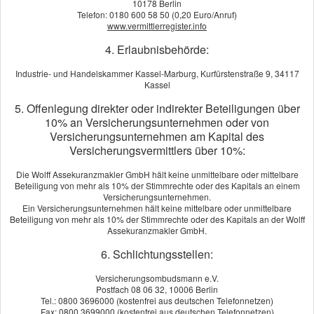
10178 Berlin
Telefon: 0180 600 58 50 (0,20 Euro/Anruf)
www.vermittlerregister.info
abgeschlossen am:
4. Erlaubnisbehörde:
Industrie- und Handelskammer Kassel-Marburg, Kurfürstenstraße 9, 34117
Kontaktdaten:
Kassel
Vorname, Name: *
5. Offenlegung direkter oder indirekter Beteiligungen über
10% an Versicherungsunternehmen oder von
Versicherungsunternehmen am Kapital des
Versicherungsvermittlers über 10%:
E-Mail: *
Die Wolff Assekuranzmakler GmbH hält keine unmittelbare oder mittelbare
Beteiligung von mehr als 10% der Stimmrechte oder des Kapitals an einem
Versicherungsunternehmen.
Telefon:
Ein Versicherungsunternehmen hält keine mittelbare oder unmittelbare
Beteiligung von mehr als 10% der Stimmrechte oder des Kapitals an der Wolff
Assekuranzmakler GmbH.
Anmerkungen:
6. Schlichtungsstellen:
Versicherungsombudsmann e.V.
Postfach 08 06 32, 10006 Berlin
Tel.: 0800 3696000 (kostenfrei aus deutschen Telefonnetzen)
Fax: 0800 3699000 (kostenfrei aus deutschen Telefonnetzen)