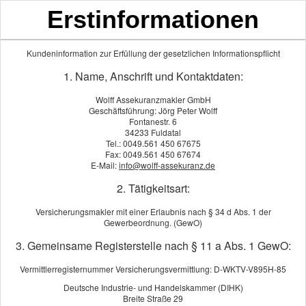
Erstinformationen
Kundeninformation zur Erfüllung der gesetzlichen Informationspflicht
1. Name, Anschrift und Kontaktdaten:
Wolff Assekuranzmakler GmbH
Geschäftsführung: Jörg Peter Wolff
Fontanestr. 6
34233 Fuldatal
Tel.: 0049.561 450 67675
Fax: 0049.561 450 67674
Vertrag widerrufen
E-Mail:
info@wolff-assekuranz.de
2. Tätigkeitsart:
Sie haben das Recht, online abgeschlossene Verträge innerhalb
von 14 Tagen nach Abschluss zu widerrufen. Bitte verwenden
Versicherungsmakler mit einer Erlaubnis nach § 34 d Abs. 1 der
Gewerbeordnung. (GewO)
Sie hierfür das nachfolgende Formular und füllen Sie alle
erforderlichen Angaben vollständig aus.
3. Gemeinsame Registerstelle nach § 11 a Abs. 1 GewO:
Vermittlerregisternummer Versicherungsvermittlung: D-WKTV-V895H-85
Dieser Vertrag soll widerrufen werden:
Deutsche Industrie- und Handelskammer (DIHK)
Art des Vertrags: *
Breite Straße 29