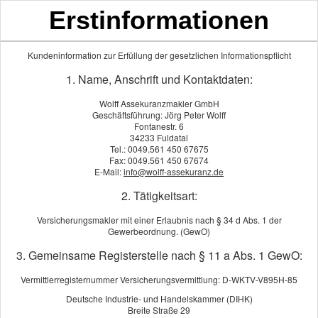
Erstinformationen
Kundeninformation zur Erfüllung der gesetzlichen Informationspflicht
1. Name, Anschrift und Kontaktdaten:
Wolff Assekuranzmakler GmbH
Geschäftsführung: Jörg Peter Wolff
Fontanestr. 6
34233 Fuldatal
Tel.: 0049.561 450 67675
Fax: 0049.561 450 67674
E-Mail:
info@wolff-assekuranz.de
Jahresreiseversicherungen
2. Tätigkeitsart:
Berechnen Sie in wenigen Schritten Ihren individuellen Tarif
Versicherungsmakler mit einer Erlaubnis nach § 34 d Abs. 1 der
Gewerbeordnung. (GewO)
jetzt rechnen
3. Gemeinsame Registerstelle nach § 11 a Abs. 1 GewO:
Dieser Service wird von einem externen Anbieter bereitgestellt |
Vermittlerregisternummer Versicherungsvermittlung: D-WKTV-V895H-85
Datenschutzerklärung
Deutsche Industrie- und Handelskammer (DIHK)
Breite Straße 29