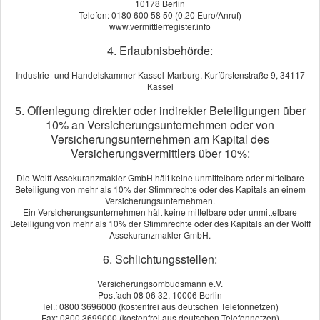
10178 Berlin
Einzelreiseversicherung
Telefon: 0180 600 58 50 (0,20 Euro/Anruf)
www.vermittlerregister.info
Berechnen Sie in wenigen Schritten Ihren individuellen Tarif
4. Erlaubnisbehörde:
jetzt rechnen
Industrie- und Handelskammer Kassel-Marburg, Kurfürstenstraße 9, 34117
Kassel
Dieser Service wird von einem externen Anbieter bereitgestellt |
Datenschutzerklärung
5. Offenlegung direkter oder indirekter Beteiligungen über
10% an Versicherungsunternehmen oder von
Versicherungsunternehmen am Kapital des
Versicherungsvermittlers über 10%:
Gruppenreisen ab 10 Per­sonen
Berechnen Sie in wenigen Schritten Ihren individuellen Tarif
Die Wolff Assekuranzmakler GmbH hält keine unmittelbare oder mittelbare
Beteiligung von mehr als 10% der Stimmrechte oder des Kapitals an einem
jetzt rechnen
Versicherungsunternehmen.
Ein Versicherungsunternehmen hält keine mittelbare oder unmittelbare
Beteiligung von mehr als 10% der Stimmrechte oder des Kapitals an der Wolff
Dieser Service wird von einem externen Anbieter bereitgestellt |
Assekuranzmakler GmbH.
Datenschutzerklärung
6. Schlichtungsstellen:
Bewertungen
Versicherungsombudsmann e.V.
Postfach 08 06 32, 10006 Berlin
Tel.: 0800 3696000 (kostenfrei aus deutschen Telefonnetzen)
Fax: 0800 3699000 (kostenfrei aus deutschen Telefonnetzen)