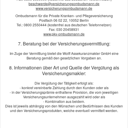
beschwerde@versicherungsombudsmann.de
Kundenbewertung
www.versicherungsombudsmann.de
Ombudsmann für die Private Kranken- und Pflegeversicherung
Postfach 06 02 22, 10052 Berlin
5
von
5
Sternen
Tel.: 0800 2550444 (kostenfrei aus deutschen Telefonnetzen)
4
Bewertungen seit 2017
Fax: 030 20458931
www.pkv-ombudsmann.de
7. Beratung bei der Versicherungsvermittlung:
KUNDENSTIMMEN:
Im Zuge der Vermittlung bietet die Wolff Assekuranzmakler GmbH eine
K.R.
am 20.07.2018:
Beratung gemäß den gesetzlichen Vorgaben an.
Sehr kompetente Beratung, ein Online Tarifvergleich wird nicht
8. Informationen über Art und Quelle der Vergütung als
benötigt, da hier alle Tarife zu Maklerkonditionen angeboten
Versicherungsmakler:
werden.
Die Vergütung der Tätigkeit erfolgt als:
[
mehr
]
- konkret vereinbarte Zahlung durch den Kunden oder als
- in der Versicherungsprämie enthaltene Provision, die vom jeweiligen
Versicherungsunternehmen ausgezahlt wird oder als
Harald Ritter
am 10.04.2018:
- Kombination aus beidem.
Bei allen Fragen und Problemen bekam Ich (Wir) kompetente
Dies ist jeweils abhängig von den Wünschen und Bedürfnissen des Kunden
und den Versicherungsprodukten, welche eventuell vermittelt werden.
und zufriedenstellende Beratung.Alle Familienangehörigen sind
begeistert ,weil die Fachleute immer noch eine Lösung parat
haben .Die je nach Situation angebotenen Produkte sind immer